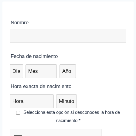
Nombre
Fecha de nacimiento
D
M
A
í
e
ñ
a
s
o
Hora exacta de nacimiento
d
d
d
H
M
e
e
e
o
i
N
n
n
H
Selecciona esta opción si desconoces la hora de
r
n
a
a
a
o
nacimiento.
*
a
u
c
c
c
r
d
t
i
i
i