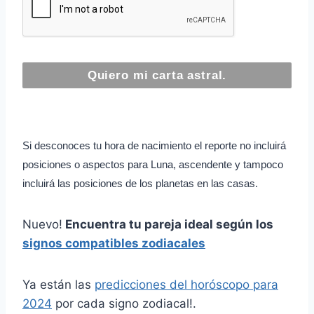
a
e
o
m
m
m
d
n
d
i
i
i
e
a
e
e
e
e
n
c
n
n
n
n
a
i
a
t
t
t
c
m
c
o
o
o
i
i
i
m
e
m
Si desconoces tu hora de nacimiento el reporte no incluirá
i
n
i
posiciones o aspectos para Luna, ascendente y tampoco
e
t
e
incluirá las posiciones de los planetas en las casas.
n
o
n
t
t
Nuevo!
Encuentra tu pareja ideal según los
o
o
signos compatibles zodiacales
d
e
Ya están las
predicciones del horóscopo para
s
2024
por cada signo zodiacal!.
c