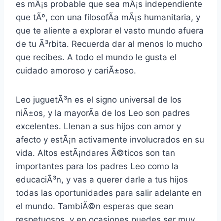
es mÃ¡s probable que sea mÃ¡s independiente
que tÃº, con una filosofÃ­a mÃ¡s humanitaria, y
que te aliente a explorar el vasto mundo afuera
de tu Ã³rbita. Recuerda dar al menos lo mucho
que recibes. A todo el mundo le gusta el
cuidado amoroso y cariÃ±oso.
Leo juguetÃ³n es el signo universal de los
niÃ±os, y la mayorÃ­a de los Leo son padres
excelentes. Llenan a sus hijos con amor y
afecto y estÃ¡n activamente involucrados en su
vida. Altos estÃ¡ndares Ã©ticos son tan
importantes para los padres Leo como la
educaciÃ³n, y vas a querer darle a tus hijos
todas las oportunidades para salir adelante en
el mundo. TambiÃ©n esperas que sean
respetuosos, y en ocasiones puedes ser muy