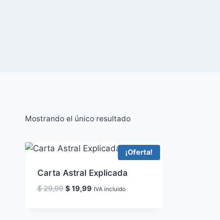
Mostrando el único resultado
¡Oferta!
Carta Astral Explicada
El
El
$
29,99
$
19,99
IVA incluido
precio
precio
original
actual