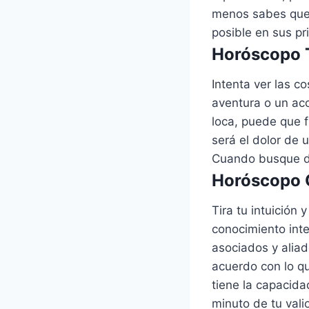
menos sabes que 
posible en sus pr
Horóscopo T
Intenta ver las c
aventura o un ac
loca, puede que 
será el dolor de 
Cuando busque dar
Horóscopo G
Tira tu intuición
conocimiento int
asociados y alia
acuerdo con lo q
tiene la capacida
minuto de tu vali