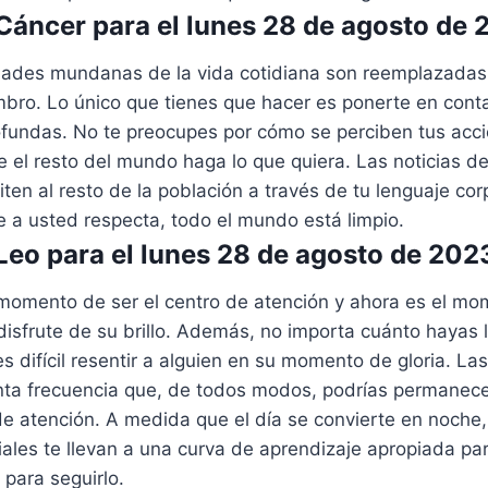
áncer para el lunes 28 de agosto de 
dades mundanas de la vida cotidiana son reemplazadas 
mbro. Lo único que tienes que hacer es ponerte en cont
fundas. No te preocupes por cómo se perciben tus acci
e el resto del mundo haga lo que quiera. Las noticias d
iten al resto de la población a través de tu lenguaje corp
ue a usted respecta, todo el mundo está limpio.
eo para el lunes 28 de agosto de 202
 momento de ser el centro de atención y ahora es el mo
isfrute de su brillo. Además, no importa cuánto hayas 
s difícil resentir a alguien en su momento de gloria. Las 
nta frecuencia que, de todos modos, podrías permanece
de atención. A medida que el día se convierte en noche
tiales te llevan a una curva de aprendizaje apropiada pa
 para seguirlo.