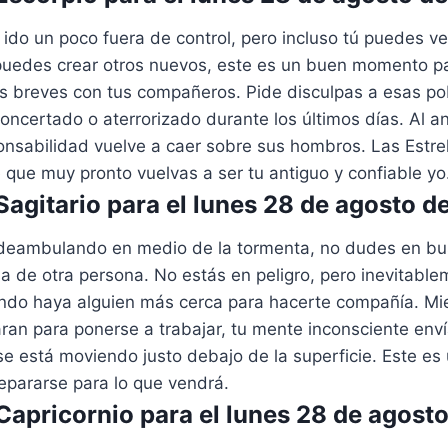
ido un poco fuera de control, pero incluso tú puedes v
o puedes crear otros nuevos, este es un buen momento p
s breves con tus compañeros. Pide disculpas a esas po
ncertado o aterrorizado durante los últimos días. Al an
onsabilidad vuelve a caer sobre sus hombros. Las Estrel
que muy pronto vuelvas a ser tu antiguo y confiable yo
agitario para el lunes 28 de agosto d
 deambulando en medio de la tormenta, no dudes en bus
a de otra persona. No estás en peligro, pero inevitable
do haya alguien más cerca para hacerte compañía. Mie
aran para ponerse a trabajar, tu mente inconsciente en
e está moviendo justo debajo de la superficie. Este es
pararse para lo que vendrá.
apricornio para el lunes 28 de agost