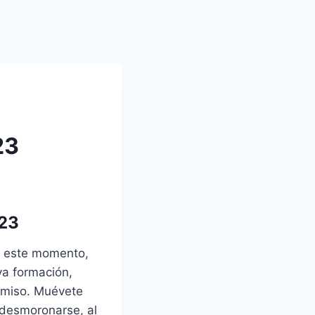
23
023
n este momento,
va formación,
ermiso. Muévete
 desmoronarse, al