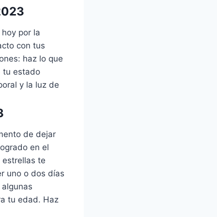
2023
hoy por la
acto con tus
ones: haz lo que
e tu estado
oral y la luz de
3
mento de dejar
logrado en el
estrellas te
r uno o dos días
, algunas
ra tu edad. Haz