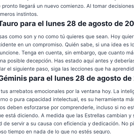
pronto llegará un nuevo comienzo. Al tomar decisiones,
imeros instintos.
auro para el lunes 28 de agosto de 2
osas como son y no como tú quieres que sean. Hoy quier
cidente en un compromiso. Quién sabe, si una idea es l
funcione. Tenga en cuenta, sin embargo, que cuanto más
una posible decepción. Has estado aquí antes y debería
 el siguiente paso, siga las lecciones que ha aprendid
éminis para el lunes 28 de agosto de
 y tus arrebatos emocionales por la ventana hoy. La intel
erno o pura capacidad intelectual, es su herramienta m
dos deben esforzarse por comprenderle, incluso si no es
ue está diciendo. A medida que las Estrellas cambian y
d de servir a su causa con eficiencia y dedicación. No p
oso tiempo en nada de lo que no estés seguro.