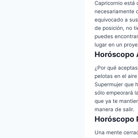
Capricornio está 
necesariamente q
equivocado a sus
de posición, no 
puedes encontrar
lugar en un proy
Horóscopo A
¿Por qué aceptas
pelotas en el air
Supermujer que h
sólo empeorará la
que ya te mantien
manera de salir.
Horóscopo P
Una mente cerrada