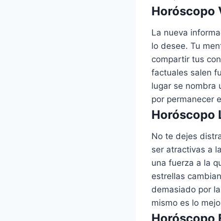
Horóscopo V
La nueva informac
lo desee. Tu men
compartir tus con
factuales salen f
lugar se nombra u
por permanecer e
Horóscopo L
No te dejes distra
ser atractivas a 
una fuerza a la q
estrellas cambian
demasiado por las
mismo es lo mejo
Horóscopo E