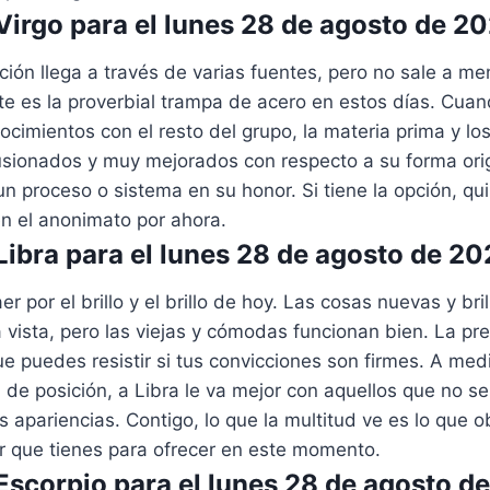
irgo para el lunes 28 de agosto de 2
ión llega a través de varias fuentes, pero no sale a me
te es la proverbial trampa de acero en estos días. Cua
ocimientos con el resto del grupo, la materia prima y l
usionados y muy mejorados con respecto a su forma orig
n proceso o sistema en su honor. Si tiene la opción, qu
n el anonimato por ahora.
ibra para el lunes 28 de agosto de 2
er por el brillo y el brillo de hoy. Las cosas nuevas y br
la vista, pero las viejas y cómodas funcionan bien. La pr
ue puedes resistir si tus convicciones son firmes. A med
 de posición, a Libra le va mejor con aquellos que no s
 apariencias. Contigo, lo que la multitud ve es lo que o
r que tienes para ofrecer en este momento.
scorpio para el lunes 28 de agosto d