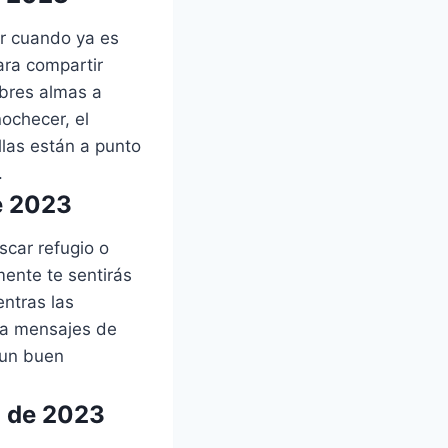
er cuando ya es
ara compartir
bres almas a
ochecer, el
las están a punto
.
e 2023
car refugio o
mente te sentirás
ntras las
vía mensajes de
 un buen
o de 2023