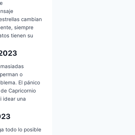
ue
ensaje
estrellas cambian
mente, siempre
atos tienen su
 2023
demasiadas
Superman o
blema. El pánico
a de Capricornio
i idear una
023
a todo lo posible