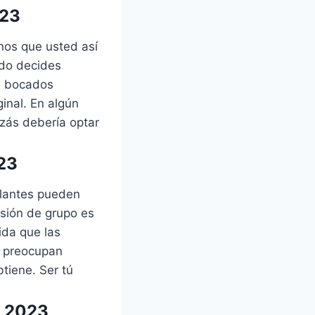
023
nos que usted así
ndo decides
os bocados
inal. En algún
izás debería optar
023
illantes pueden
esión de grupo es
ida que las
e preocupan
btiene. Ser tú
e 2023