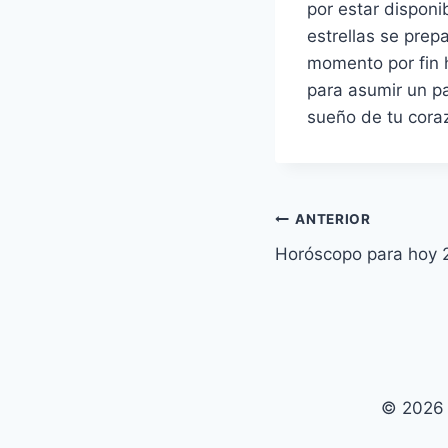
por estar disponi
estrellas se prep
momento por fin 
para asumir un pa
sueño de tu cora
Navegación
ANTERIOR
Horóscopo para hoy 
de
entradas
© 2026 