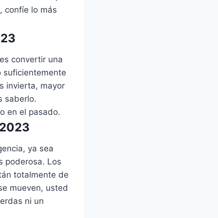
 confíe lo más
023
es convertir una
o suficientemente
 invierta, mayor
s saberlo.
o en el pasado.
 2023
igencia, ya sea
ás poderosa. Los
tán totalmente de
 se mueven, usted
ierdas ni un