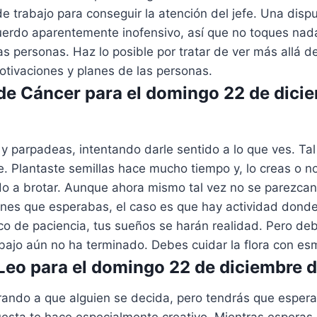
 trabajo para conseguir la atención del jefe. Una disputa
uerdo aparentemente inofensivo, así que no toques nada
as personas. Haz lo posible por tratar de ver más allá de
otivaciones y planes de las personas.
e Cáncer para el domingo 22 de dici
s y parpadeas, intentando darle sentido a lo que ves. Ta
te. Plantaste semillas hace mucho tiempo y, lo creas o n
 a brotar. Aunque ahora mismo tal vez no se parezcan
ines que esperabas, el caso es que hay actividad donde
co de paciencia, tus sueños se harán realidad. Pero de
bajo aún no ha terminado. Debes cuidar la flora con es
eo para el domingo 22 de diciembre 
ando a que alguien se decida, pero tendrás que espera
esta te hace especialmente creativo. Mientras esperas 