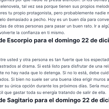
 telenovela, tal vez sea porque tienen sus propios melo
eres tu propio protagonista, pero probablemente nadie 
telo demasiado a pecho. Hoy es un buen día para conver
s de otras personas para pasar un buen rato. Ir a algún
olverte la confianza en ti mismo.
e Escorpio para el domingo 22 de dic
tre usted y otra persona es tan fuerte que los especta
strados al drama. Si está listo para disfrutar de una re
te no hay nada que lo detenga. Si no lo está, debe cuid
dos. Si bien no suele ser una buena idea erigir muros 
r su única opción durante los próximos días. Sería muc
cil que gastar toda su energía tratando de salir de ella.
e Sagitario para el domingo 22 de di