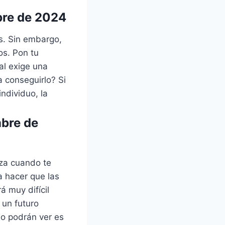
bre de 2024
s. Sin embargo,
os. Pon tu
al exige una
a conseguirlo? Si
ndividuo, la
mbre de
rza cuando te
a hacer que las
 muy difícil
 un futuro
no podrán ver es