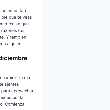
que estés tan
ible que te veas
e mereces algún
 razones del
te. Y también
con alguien
diciembre
icornio? Tu día
te sientes
r para aprovechar
mines por la
to. Comienza