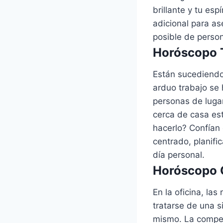
brillante y tu es
adicional para as
posible de perso
Horóscopo T
Están sucediendo
arduo trabajo se
personas de lugar
cerca de casa es
hacerlo? Confían 
centrado, planifi
día personal.
Horóscopo G
En la oficina, la
tratarse de una s
mismo. La compet