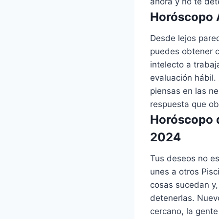
ahora y no te de
Horóscopo A
Desde lejos pare
puedes obtener c
intelecto a traba
evaluación hábil.
piensas en las ne
respuesta que ob
Horóscopo d
2024
Tus deseos no est
unes a otros Pisc
cosas sucedan y, 
detenerlas. Nuevo
cercano, la gente