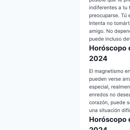
indiferentes a tu
preocuparse. Tú 
Intenta no tomár
amigo. No dependa
puede incluso dev
Horóscopo d
2024
El magnetismo en
pueden verse arra
especial, realmen
enredos no desea
corazón, puede se
una situación difí
Horóscopo d
2024