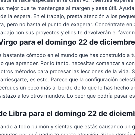
es mejor que te mantengas al margen y seas útil. Ayuda
 de la espera. En el trabajo, presta atención a los peque
ta, pero no hasta el punto de exagerar. Concéntrate en 
bajo con sus proyectos y ellos te devolverán el favor 
irgo para el domingo 22 de diciembr
s bastante cómodo en el mundo que has construido a tu
o que aprender. Por lo tanto, necesitas comenzar a con
 otros métodos para procesar las lecciones de la vida. S
arriesgarte, es este. Parece que la configuración celesti
cerques un poco más al borde de lo que lo has hecho an
istazo a los otros mundos. Lo peor que podría pasar e
e Libra para el domingo 22 de diciem
tando a todo pulmón y sientas que estás causando un g
eguntes por qué nadie te presta atención. Si los demás