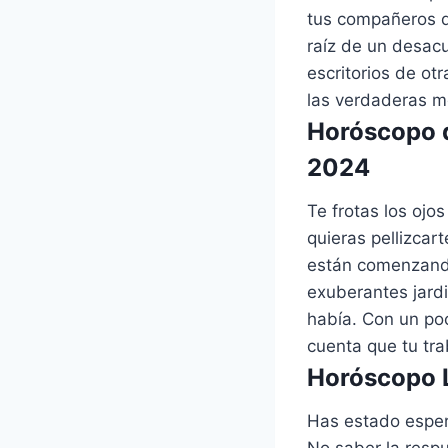
tus compañeros de
raíz de un desac
escritorios de otr
las verdaderas m
Horóscopo d
2024
Te frotas los ojo
quieras pellizcar
están comenzando
exuberantes jard
había. Con un po
cuenta que tu tra
Horóscopo L
Has estado esper
No saber la respu