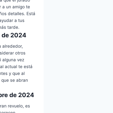
r a un amigo te
ños detalles. Está
ayudar a tus
más tarde.
e de 2024
 alrededor,
siderar otros
i alguna vez
al actual te está
tes y que al
s que se abran
bre de 2024
ran revuelo, es
 parecen