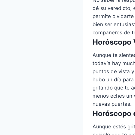
dé su veredicto, 
permite olvidarte
bien ser entusias
compañeros de tra
Horóscopo V
Aunque te siente
todavía hay much
puntos de vista y
hubo un día para 
gritando que te a
menos eches un v
nuevas puertas.
Horóscopo d
Aunque estés gri
posible que te pr