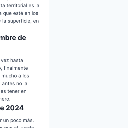
 territorial es la
 que esté en los
 la superficie, en
embre de
l vez hasta
o, finalmente
 mucho a los
 antes no la
bes tener en
mero.
de 2024
r un poco más.
a que el jurado