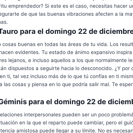
píritu emprendedor? Si este es el caso, necesitas hacer 
egurarte de que las buenas vibraciones afecten a la ma
nas.
auro para el domingo 22 de diciembr
 cosas buenas en todas las áreas de tu vida. Los resul
 hacen evidentes. Tu estado de ánimo expansivo inspira
es lejanos, e incluso aquellos a los que normalmente l
tán dispuestos a seguirte hacia lo desconocido. ¿Y por
en ti, tal vez incluso más de lo que tú confías en ti mi
ca las cosas y piensa en lo que podría salir mal. Te esp
éminis para el domingo 22 de diciem
s relaciones interpersonales pueden ser un poco problem
ituación en la que el reparto puede cambiar, pero el gui
encia amistosa puede llegar a su límite. No es necesar