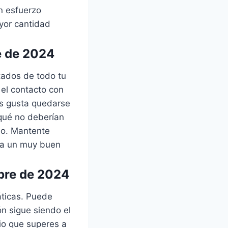
un esfuerzo
yor cantidad
e de 2024
tados de todo tu
 el contacto con
es gusta quedarse
 qué no deberían
smo. Mantente
era un muy buen
bre de 2024
áticas. Puede
ón sigue siendo el
io que superes a