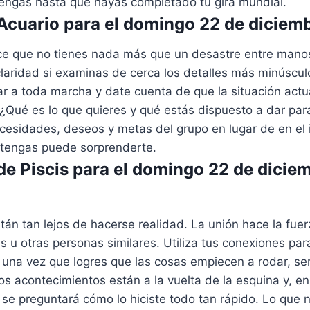
tengas hasta que hayas completado tu gira mundial.
cuario para el domingo 22 de diciem
ce que no tienes nada más que un desastre entre mano
laridad si examinas de cerca los detalles más minúscul
jar a toda marcha y date cuenta de que la situación actu
 ¿Qué es lo que quieres y qué estás dispuesto a dar par
cesidades, deseos y metas del grupo en lugar de en el i
tengas puede sorprenderte.
e Piscis para el domingo 22 de dicie
án tan lejos de hacerse realidad. La unión hace la fue
is u otras personas similares. Utiliza tus conexiones par
una vez que logres que las cosas empiecen a rodar, será
s acontecimientos están a la vuelta de la esquina y, en
 se preguntará cómo lo hiciste todo tan rápido. Lo que 