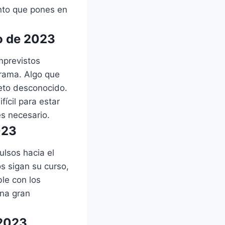
ento que pones en
o de 2023
mprevistos
orama. Algo que
eto desconocido.
ícil para estar
es necesario.
023
ulsos hacia el
os sigan su curso,
le con los
una gran
 2023