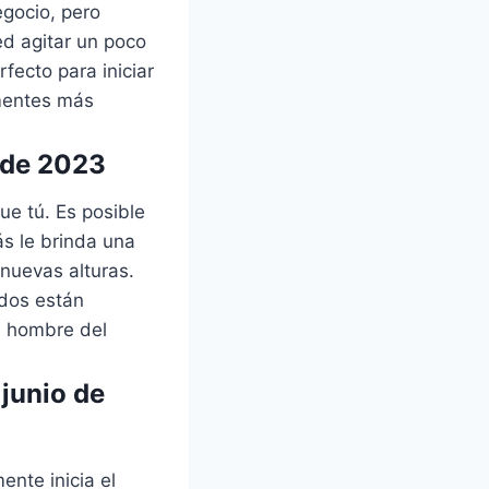
gocio, pero
d agitar un poco
fecto para iniciar
 mentes más
o de 2023
e tú. Es posible
s le brinda una
 nuevas alturas.
odos están
l hombre del
junio de
ente inicia el