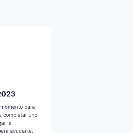
 2023
en momento para
a completar uno.
ar la
para ayudarte,