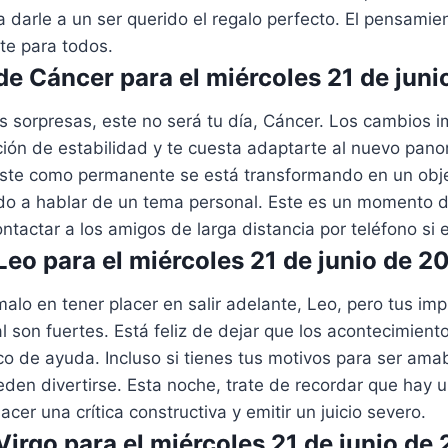
 darle a un ser querido el regalo perfecto. El pensami
nte para todos.
e Cáncer para el miércoles 21 de juni
as sorpresas, este no será tu día, Cáncer. Los cambios i
ción de estabilidad y te cuesta adaptarte al nuevo pan
ste como permanente se está transformando en un obj
o a hablar de un tema personal. Este es un momento dif
ntactar a los amigos de larga distancia por teléfono si 
eo para el miércoles 21 de junio de 2
lo en tener placer en salir adelante, Leo, pero tus imp
l son fuertes. Está feliz de dejar que los acontecimient
o de ayuda. Incluso si tienes tus motivos para ser amab
den divertirse. Esta noche, trate de recordar que hay 
acer una crítica constructiva y emitir un juicio severo.
irgo para el miércoles 21 de junio de