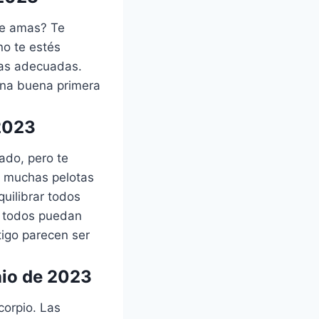
ue amas? Te
no te estés
nas adecuadas.
una buena primera
 2023
ado, pero te
n muchas pelotas
uilibrar todos
e todos puedan
tigo parecen ser
nio de 2023
corpio. Las