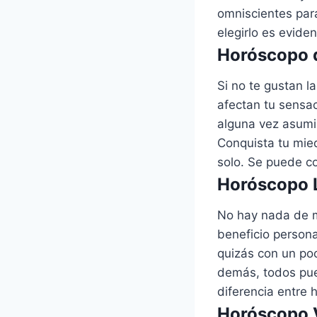
omniscientes para
elegirlo es evide
Horóscopo d
Si no te gustan l
afectan tu sensa
alguna vez asumi
Conquista tu mied
solo. Se puede co
Horóscopo L
No hay nada de ma
beneficio persona
quizás con un poc
demás, todos pue
diferencia entre h
Horóscopo V