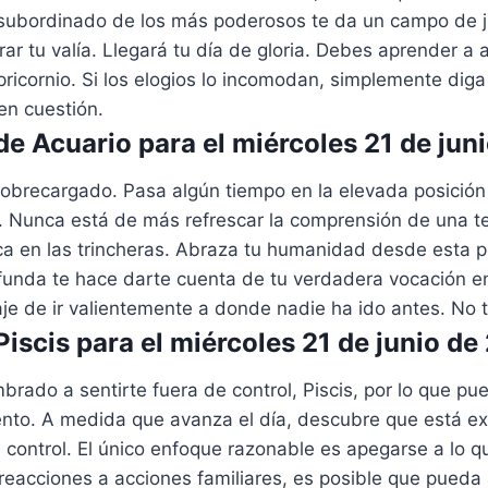
 subordinado de los más poderosos te da un campo de 
ar tu valía. Llegará tu día de gloria. Debes aprender a at
pricornio. Si los elogios lo incomodan, simplemente diga
en cuestión.
e Acuario para el miércoles 21 de jun
sobrecargado. Pasa algún tiempo en la elevada posición
. Nunca está de más refrescar la comprensión de una te
ica en las trincheras. Abraza tu humanidad desde esta 
funda te hace darte cuenta de tu verdadera vocación en
aje de ir valientemente a donde nadie ha ido antes. No t
iscis para el miércoles 21 de junio de
rado a sentirte fuera de control, Piscis, por lo que pu
ento. A medida que avanza el día, descubre que está e
control. El único enfoque razonable es apegarse a lo q
reacciones a acciones familiares, es posible que pueda