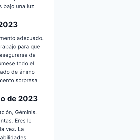
s bajo una luz
 2023
momento adecuado.
trabajo para que
 asegurarse de
Tómese todo el
stado de ánimo
emento sorpresa
io de 2023
ación, Géminis.
ntas. Eres lo
la vez. La
habilidades