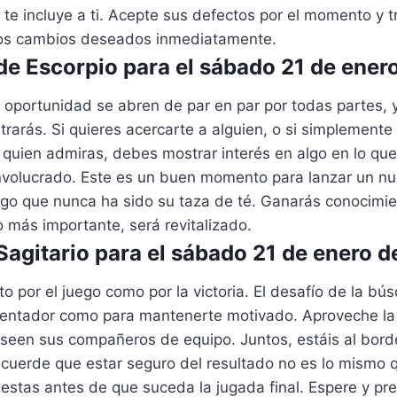
 te incluye a ti. Acepte sus defectos por el momento y tr
los cambios deseados inmediatamente.
e Escorpio para el sábado 21 de ener
a oportunidad se abren de par en par por todas partes,
rarás. Si quieres acercarte a alguien, o si simplemente 
 quien admiras, debes mostrar interés en algo en lo que
volucrado. Este es un buen momento para lanzar un nu
algo que nunca ha sido su taza de té. Ganarás conocimi
o más importante, será revitalizado.
agitario para el sábado 21 de enero 
to por el juego como por la victoria. El desafío de la bú
tentador como para mantenerte motivado. Aproveche la 
oseen sus compañeros de equipo. Juntos, estáis al bord
ecuerde que estar seguro del resultado no es lo mismo 
estas antes de que suceda la jugada final. Espere y pr