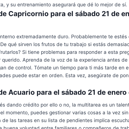
a, y su entrenamiento asegurará que dé lo mejor de sí.
e Capricornio para el sábado 21 de e
o interno extremadamente duro. Probablemente te estés
¿De qué sirven los frutos de tu trabajo si estás demasi
rutarlos? Si tiene problemas para responder a esta pre
 querido. Aprenda de la voz de la experiencia antes de
an de control. Tómate un tiempo para ti más tarde en e
idades puede estar en orden. Esta vez, asegúrate de po
e Acuario para el sábado 21 de enero
és dando crédito por ello o no, la multitarea es un tale
el momento, puedes gestionar varias cosas a la vez sin
 de las tareas en su lista de pendientes implica escuc
a buena voluntad entre familiares o compañeros de trab