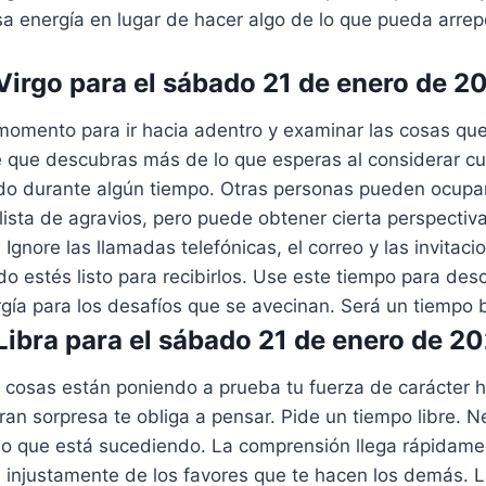
a energía en lugar de hacer algo de lo que pueda arrep
irgo para el sábado 21 de enero de 2
momento para ir hacia adentro y examinar las cosas qu
le que descubras más de lo que esperas al considerar c
do durante algún tiempo. Otras personas pueden ocupar
ista de agravios, pero puede obtener cierta perspectiva s
Ignore las llamadas telefónicas, el correo y las invitaci
do estés listo para recibirlos. Use este tiempo para des
rgía para los desafíos que se avecinan. Será un tiempo
ibra para el sábado 21 de enero de 2
s cosas están poniendo a prueba tu fuerza de carácter 
an sorpresa te obliga a pensar. Pide un tiempo libre. N
 lo que está sucediendo. La comprensión llega rápidamen
 injustamente de los favores que te hacen los demás. L