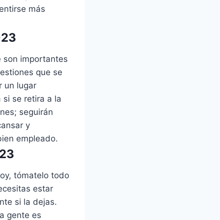
entirse más
023
e son importantes
uestiones que se
 un lugar
i se retira a la
ones; seguirán
cansar y
 bien empleado.
023
hoy, tómatelo todo
ecesitas estar
te si la dejas.
a gente es