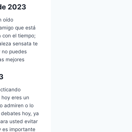
 de 2023
n oído
 amigo que está
 con el tiempo;
aleza sensata te
y no puedes
las mejores
3
acticando
, hoy eres un
lo admiren o lo
s debates hoy, ya
para usted evitar
y es importante