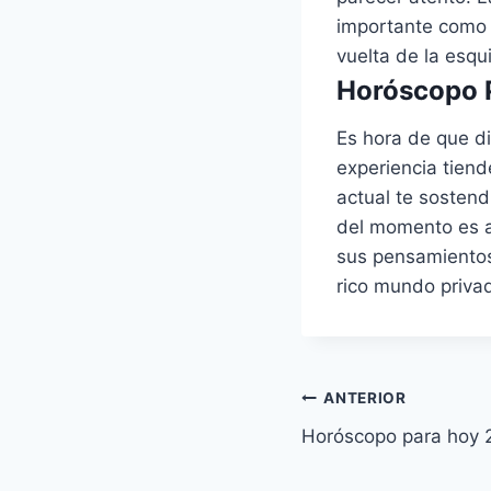
importante como t
vuelta de la esqu
Horóscopo P
Es hora de que div
experiencia tiend
actual te sostend
del momento es a
sus pensamientos
rico mundo privad
Navegación
ANTERIOR
Horóscopo para hoy 
de