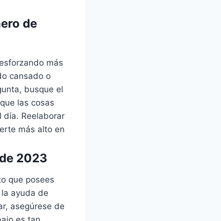
nero de
 esforzando más
ado cansado o
gunta, busque el
 que las cosas
l día. Reelaborar
nerte más alto en
 de 2023
nto que posees
 la ayuda de
har, asegúrese de
ajo es tan