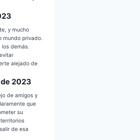
023
te, y mucho
o mundo privado.
e los demás.
evitar
erte alejado de
 de 2023
ejo de amigos y
claramente que
ometer su
erritorios
salir de esa