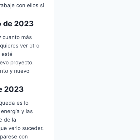
abaje con ellos si
o de 2023
 y cuanto más
quieres ver otro
 esté
evo proyecto.
ento y nuevo
de 2023
squeda es lo
energía y las
e de la
que verlo suceder.
epárese con