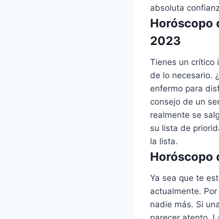
absoluta confianz
Horóscopo d
2023
Tienes un crític
de lo necesario. 
enfermo para disf
consejo de un ser
realmente se salg
su lista de prior
la lista.
Horóscopo d
Ya sea que te est
actualmente. Por 
nadie más. Si una
parecer atento. L