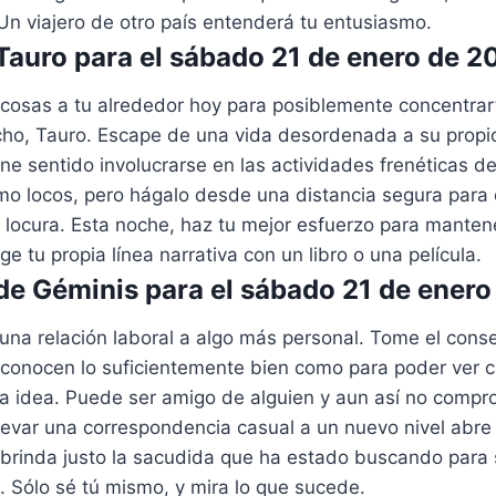
 Un viajero de otro país entenderá tu entusiasmo.
auro para el sábado 21 de enero de 2
osas a tu alrededor hoy para posiblemente concentrar
o, Tauro. Escape de una vida desordenada a su propi
ne sentido involucrarse en las actividades frenéticas d
mo locos, pero hágalo desde una distancia segura para 
a locura. Esta noche, haz tu mejor esfuerzo para manten
ige tu propia línea narrativa con un libro o una película.
e Géminis para el sábado 21 de enero
 una relación laboral a algo más personal. Tome el cons
 conocen lo suficientemente bien como para poder ver 
a idea. Puede ser amigo de alguien y aun así no compr
levar una correspondencia casual a un nuevo nivel abre t
 brinda justo la sacudida que ha estado buscando para 
e. Sólo sé tú mismo, y mira lo que sucede.