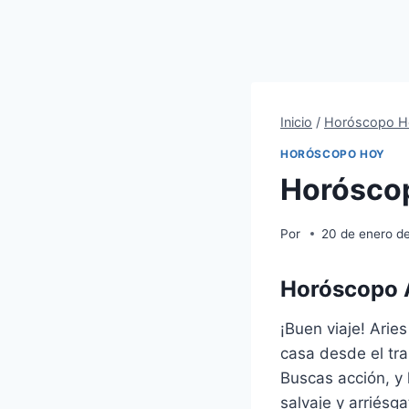
Inicio
/
Horóscopo H
HORÓSCOPO HOY
Horóscop
Por
20 de enero d
Horóscopo A
¡Buen viaje! Arie
casa desde el tr
Buscas acción, y 
salvaje y arriésga