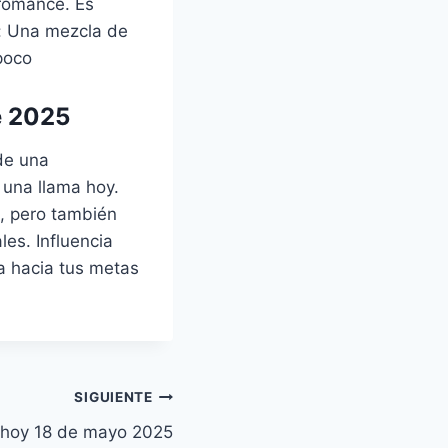
 romance. Es
r: Una mezcla de
poco
e 2025
de una
 una llama hoy.
, pero también
es. Influencia
a hacia tus metas
SIGUIENTE
 hoy 18 de mayo 2025