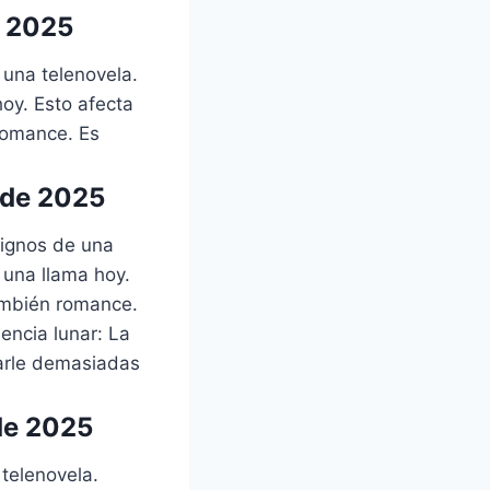
e 2025
 una telenovela.
hoy. Esto afecta
romance. Es
 de 2025
dignos de una
 una llama hoy.
ambién romance.
encia lunar: La
arle demasiadas
de 2025
 telenovela.