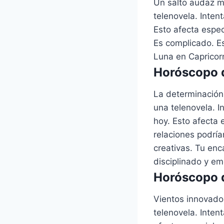
Un salto audaz m
telenovela. Inten
Esto afecta espe
Es complicado. Es
Luna en Capricorn
Horóscopo d
La determinación
una telenovela. I
hoy. Esto afecta 
relaciones podría
creativas. Tu enc
disciplinado y e
Horóscopo d
Vientos innovado
telenovela. Inten