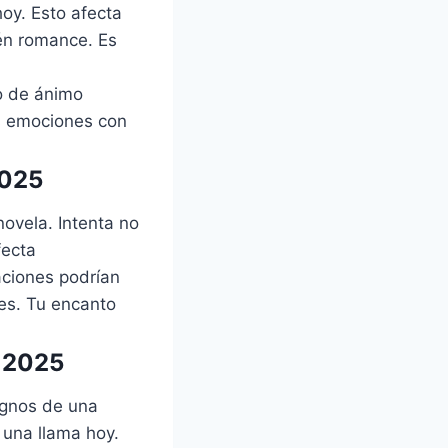
hoy. Esto afecta
én romance. Es
o de ánimo
as emociones con
2025
ovela. Intenta no
fecta
aciones podrían
es. Tu encanto
e 2025
dignos de una
 una llama hoy.