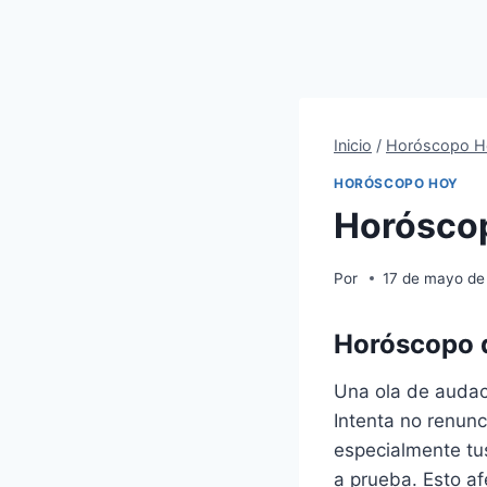
Inicio
/
Horóscopo H
HORÓSCOPO HOY
Horóscop
Por
17 de mayo de
Horóscopo d
Una ola de audaci
Intenta no renunc
especialmente tus
a prueba. Esto af