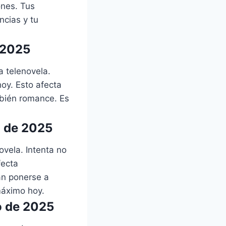
ones. Tus
ncias y tu
 2025
a telenovela.
hoy. Esto afecta
mbién romance. Es
o de 2025
ovela. Intenta no
fecta
an ponerse a
máximo hoy.
o de 2025