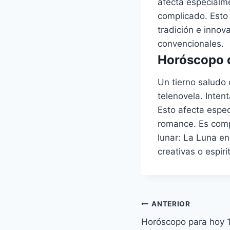
afecta especialm
complicado. Esto 
tradición e innov
convencionales.
Horóscopo d
Un tierno saludo 
telenovela. Inten
Esto afecta espe
romance. Es compl
lunar: La Luna en
creativas o espiri
Navegación
ANTERIOR
Horóscopo para hoy 
de