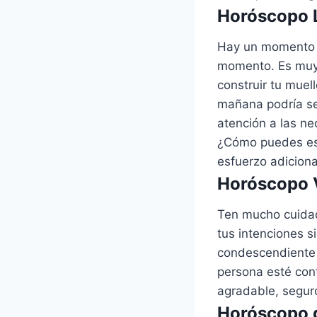
Horóscopo L
Hay un momento y
momento. Es muy 
construir tu muel
mañana podría se
atención a las ne
¿Cómo puedes esp
esfuerzo adiciona
Horóscopo V
Ten mucho cuidad
tus intenciones 
condescendiente 
persona esté con
agradable, segur
Horóscopo d