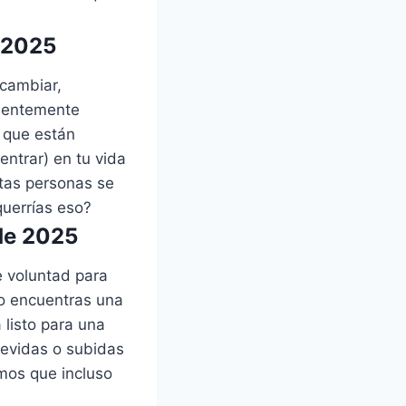
 2025
cambiar,
cientemente
í que están
entrar) en tu vida
tas personas se
querrías eso?
de 2025
e voluntad para
no encuentras una
 listo para una
revidas o subidas
imos que incluso