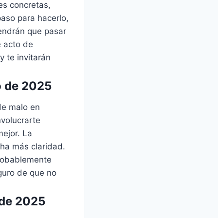
es concretas,
paso para hacerlo,
tendrán que pasar
 acto de
y te invitarán
o de 2025
de malo en
nvolucrarte
ejor. La
cha más claridad.
probablemente
guro de que no
 de 2025