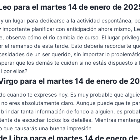
eo para el martes 14 de enero de 202
 un lugar para dedicarse a la actividad espontánea, pe
importante planificar con anticipación ahora mismo, L
le, observa cómo el río cambia de curso. El lugar privile
r el remanso de esta tarde. Esto debería recordarte qu
cesidades de un ser querido, sin importar lo problemáti
erar que los demás te cuiden si no estás dispuesto a 
l por ellos?
irgo para el martes 14 de enero de 2
o cuando te expreses hoy. Es muy probable que alguie
si no eres absolutamente claro. Aunque puede que te pa
brindar tanta información de fondo a alguien, es proba
tenta de escuchar todos los detalles. Mientras manten
o que causarás una buena impresión.
e Libra para el martes 14 de enero de