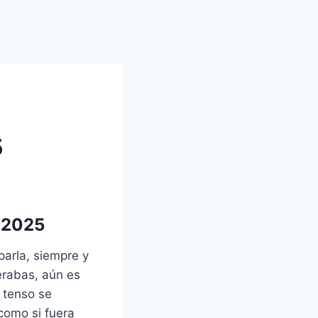
5
e 2025
parla, siempre y
erabas, aún es
 tenso se
como si fuera