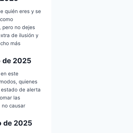
be quién eres y se
s como
, pero no dejes
tra de ilusión y
ucho más
o de 2025
 en este
 modos, quienes
 estado de alerta
tomar las
e no causar
o de 2025