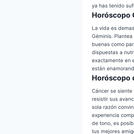
ya has tenido suf
Horóscopo G
La vida es demas
Géminis. Plantea 
buenas como para
dispuestas a nutri
exactamente en e
están enamorando
Horóscopo d
Cáncer se siente 
resistir sus avan
sola razón convin
experiencia comp
de tono, es posib
tus mejores amig