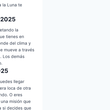
a la Luna te
e 2025
retando la
que tienes en
nde del clima y
se mueve a través
e. Los demás
o.
025
uedes llegar
rera loca de otra
ndo. O eres
 una misión que
a si decides que