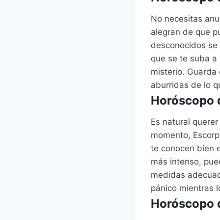
No necesitas anun
alegran de que p
desconocidos se 
que se te suba a 
misterio. Guarda
aburridas de lo q
Horóscopo d
Es natural quere
momento, Escorpi
te conocen bien e
más intenso, pued
medidas adecuada
pánico mientras l
Horóscopo d