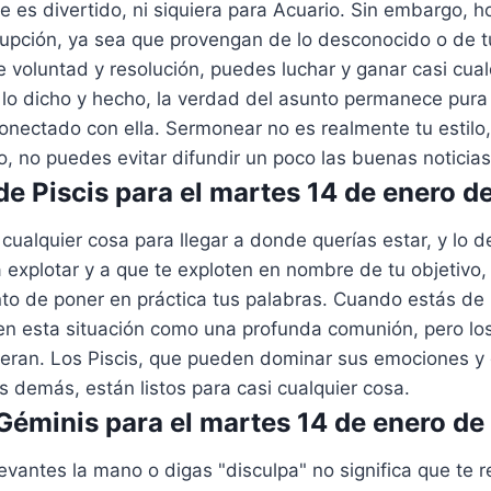
e es divertido, ni siquiera para Acuario. Sin embargo, 
rupción, ya sea que provengan de lo desconocido o de tu
 voluntad y resolución, puedes luchar y ganar casi cualq
o dicho y hecho, la verdad del asunto permanece pura e
nectado con ella. Sermonear no es realmente tu estilo
, no puedes evitar difundir un poco las buenas noticias
e Piscis para el martes 14 de enero d
 cualquier cosa para llegar a donde querías estar, y lo d
 explotar y a que te exploten en nombre de tu objetivo,
to de poner en práctica tus palabras. Cuando estás de
 en esta situación como una profunda comunión, pero 
ieran. Los Piscis, que pueden dominar sus emociones y
s demás, están listos para casi cualquier cosa.
éminis para el martes 14 de enero de
evantes la mano o digas "disculpa" no significa que te 