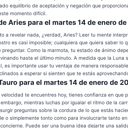
icado equilibrio de aceptación y negación que proporcion
ste momento difícil.
e Aries para el martes 14 de enero d
o a revelar nada, ¿verdad, Aries? Leer tu mente interp
ostro es casi imposible; cualquiera que quiera saber lo 
 preguntar. Como la marmota, tu estado de ánimo depe
ivinando hasta el último minuto. A medida que la Luna 
al, es importante usar tu ventaja de manera responsabl
clinados a esperar si sienten que te estás aprovechand
auro para el martes 14 de enero de 2
velocidad te encuentres hoy, tienes confianza en que p
n embargo, mientras luchas por igualar el ritmo de la car
urgir preguntas sobre la cordura de lo que estás hacie
 o simplemente tonto como para involucrarte tanto en
 concierne. Puede ser una buena idea dejarte una salid