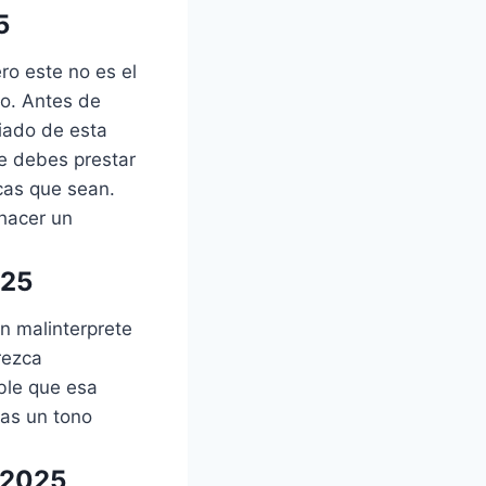
5
ro este no es el
eo. Antes de
giado de esta
e debes prestar
cas que sean.
hacer un
025
n malinterprete
rezca
ble que esa
gas un tono
 2025