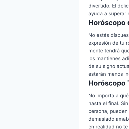
divertido. El del
ayuda a superar e
Horóscopo d
No estás dispuest
expresión de tu r
mente tendrá que
los mantienes ad
de su signo actu
estarán menos in
Horóscopo T
No importa a qué 
hasta el final. Si
persona, pueden s
demasiado amable
en realidad no te