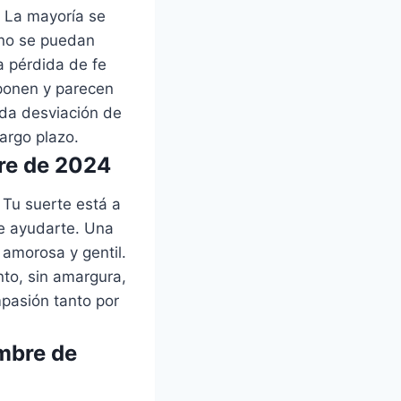
. La mayoría se
 no se puedan
a pérdida de fe
mponen y parecen
ada desviación de
largo plazo.
bre de 2024
Tu suerte está a
e ayudarte. Una
amorosa y gentil.
nto, sin amargura,
pasión tanto por
embre de