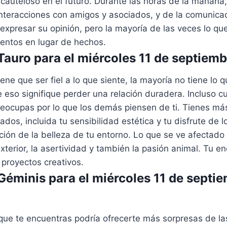
 cauteloso en el futuro. Durante las horas de la mañana,
interacciones con amigos y asociados, y de la comunicac
 expresar su opinión, pero la mayoría de las veces lo qu
ientos en lugar de hechos.
auro para el miércoles 11 de septiem
ene que ser fiel a lo que siente, la mayoría no tiene lo 
e eso signifique perder una relación duradera. Incluso c
reocupas por lo que los demás piensen de ti. Tienes má
dos, incluida tu sensibilidad estética y tu disfrute de l
ación de la belleza de tu entorno. Lo que se ve afectado 
 exterior, la asertividad y también la pasión animal. Tu 
 proyectos creativos.
éminis para el miércoles 11 de septi
 que te encuentras podría ofrecerte más sorpresas de l