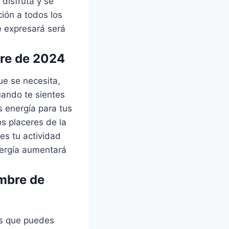
 disfruta y se
ión a todos los
e expresará será
bre de 2024
que se necesita,
uando te sientes
s energía para tus
os placeres de la
es tu actividad
energía aumentará
embre de
as que puedes