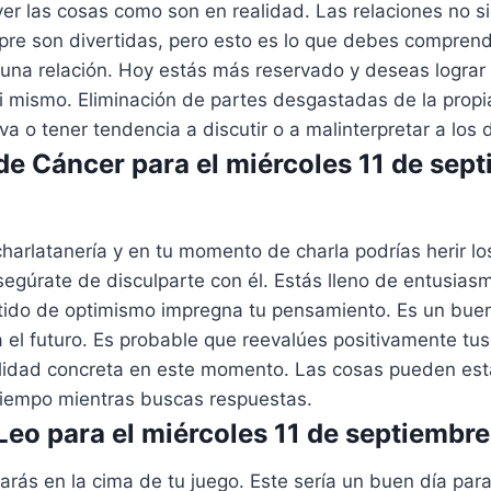
ver las cosas como son en realidad. Las relaciones no 
pre son divertidas, pero esto es lo que debes comprend
una relación. Hoy estás más reservado y deseas lograr
i mismo. Eliminación de partes desgastadas de la propi
iva o tener tendencia a discutir o a malinterpretar a los
e Cáncer para el miércoles 11 de sep
charlatanería y en tu momento de charla podrías herir l
segúrate de disculparte con él. Estás lleno de entusiasm
tido de optimismo impregna tu pensamiento. Es un bu
 el futuro. Es probable que reevalúes positivamente tu
bilidad concreta en este momento. Las cosas pueden est
tiempo mientras buscas respuestas.
eo para el miércoles 11 de septiembr
rás en la cima de tu juego. Este sería un buen día par