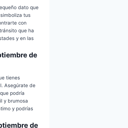
 pequeño dato que
simboliza tus
ontrarte con
tránsito que ha
stades y en las
ptiembre de
ue tienes
el. Asegúrate de
 que podría
til y brumosa
ntimo y podrías
eptiembre de