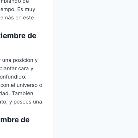
cambiando de
tiempo. Es muy
 demás en este
tiembre de
 una posición y
plantar cara y
confundido.
con el universo o
nidad. También
to, y posees una
embre de