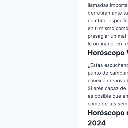
llamadas importa
derretirán ante t
nombrar específi
en ti mismo como
presagiar un mal
lo ordinario, en 
Horóscopo V
¿Estás escuchand
punto de cambiar
conexión renovad
Si eres capaz de 
es posible que e
como de tus seme
Horóscopo d
2024