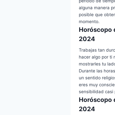
período de tiemp
alguna manera pr
posible que obte
momento.
Horóscopo d
2024
Trabajas tan dur
hacer algo por ti
mostrarles tu lad
Durante las hora
un sentido religi
eres muy conscie
sensibilidad casi
Horóscopo d
2024