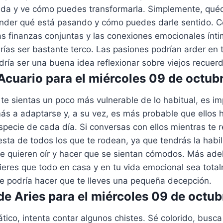
vida y ve cómo puedes transformarla. Simplemente, quéd
ender qué está pasando y cómo puedes darle sentido. C
las finanzas conjuntas y las conexiones emocionales ínt
drías ser bastante terco. Las pasiones podrían arder en t
dría ser una buena idea reflexionar sobre viejos recuer
cuario para el miércoles 09 de octub
e sientas un poco más vulnerable de lo habitual, es i
ás a adaptarse y, a su vez, es más probable que ellos
specie de cada día. Si conversas con ellos mientras te r
sta de todos los que te rodean, ya que tendrás la habi
e quieren oír y hacer que se sientan cómodos. Más adel
ieres que todo en casa y en tu vida emocional sea tota
ue podría hacer que te lleves una pequeña decepción.
e Aries para el miércoles 09 de octu
ico, intenta contar algunos chistes. Sé colorido, busca 