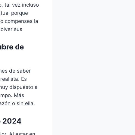
 tal vez incluso
tual porque
 no compenses la
solver sus
ubre de
ones de saber
ealista. Es
 muy dispuesto a
iempo. Más
zón o sin ella,
e 2024
or. Al estar en