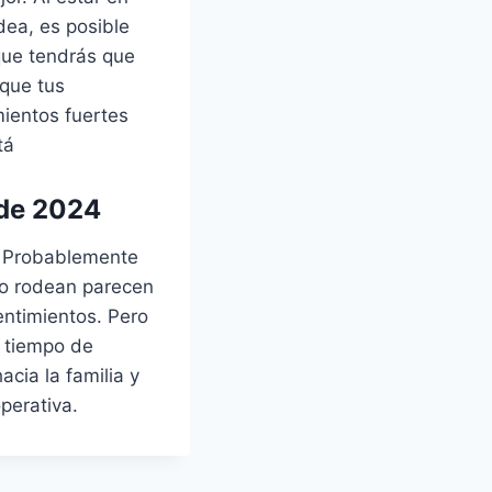
dea, es posible
que tendrás que
que tus
ientos fuertes
tá
 de 2024
o. Probablemente
lo rodean parecen
entimientos. Pero
e tiempo de
cia la familia y
perativa.