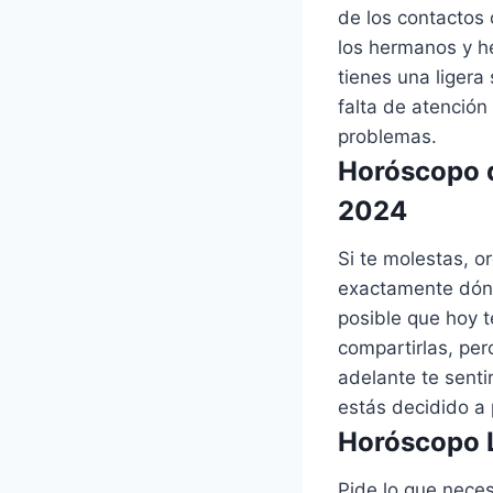
de los contactos 
los hermanos y h
tienes una ligera
falta de atención
problemas.
Horóscopo d
2024
Si te molestas, o
exactamente dónd
posible que hoy 
compartirlas, pe
adelante te senti
estás decidido a
Horóscopo L
Pide lo que neces