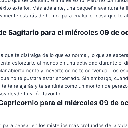
gado que de costumbre a tener éxito. Pero no confundas
éxito exterior. Más adelante, una pequeña aventura te l
ivamente estarás de humor para cualquier cosa que te al
e Sagitario para el miércoles 09 de o
a que te distraiga de lo que es normal, lo que se espera 
ntenta esforzarte al menos en una actividad durante el d
ablar abiertamente y moverte como te convenga. Los esp
 que no te gustará estar encerrado. Sin embargo, cuand
nte te relajarás y te sentirás como un montón de perez
os desde tu sillón favorito.
apricornio para el miércoles 09 de o
 para pensar en los misterios más profundos de la vida