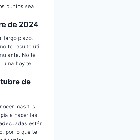
os puntos sea
bre de 2024
 largo plazo.
o te resulte útil
imulante. No te
a Luna hoy te
tubre de
onocer más tus
rgía a hacer las
 adecuadas estén
, por lo que te