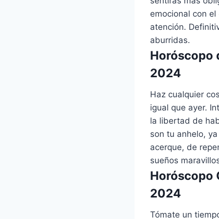
sentirás más obli
emocional con el 
atención. Definit
aburridas.
Horóscopo d
2024
Haz cualquier cos
igual que ayer. I
la libertad de h
son tu anhelo, ya
acerque, de repe
sueños maravillos
Horóscopo C
2024
Tómate un tiempo