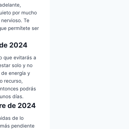
adelante,
quieto por mucho
 nervioso. Te
 que permítete ser
 de 2024
o que evitarás a
star solo y no
 de energía y
o recurso,
 entonces podrás
unos días.
re de 2024
nidas de lo
s más pendiente