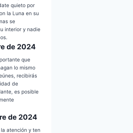
ate quieto por
on la Luna en su
imas se
u interior y nadie
dos.
re de 2024
mportante que
 hagan lo mismo
eúnes, recibirás
lidad de
ante, es posible
lmente
bre de 2024
la atención y ten