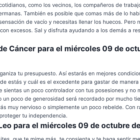
cotidianos, como los vecinos, los compañeros de trabajo,
ermanas. También es posible que comas más de lo habi
 sensación de vacío y necesitas llenar los huecos. Pero
 con excesos. Sal y disfruta ayudando a los demás a re
e Cáncer para el miércoles 09 de oct
rganiza tu presupuesto. Así estarás en mejores condici
e estás y cuál es el excedente para gastar de manera r
te sientas un poco controlador con tus posesiones y no
ro un poco de generosidad será recordado por mucho t
rás muy nervioso o simplemente un poco rebelde. Con ra
 proteger tu independencia.
eo para el miércoles 09 de octubre d
ites, que te mime más, te consienta y te haga sentir mej