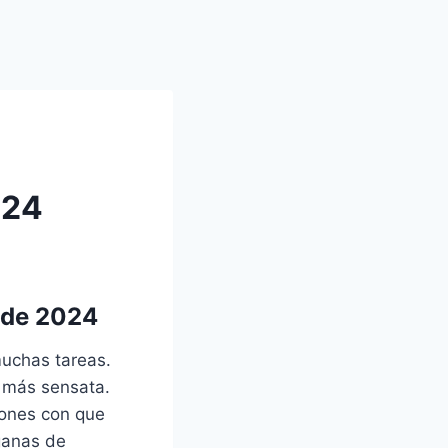
024
 de 2024
muchas tareas.
a más sensata.
iones con que
 ganas de