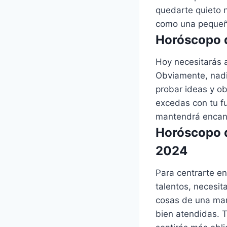
quedarte quieto 
como una pequeñ
Horóscopo d
Hoy necesitarás a
Obviamente, nadie
probar ideas y ob
excedas con tu fu
mantendrá encant
Horóscopo d
2024
Para centrarte en
talentos, necesit
cosas de una man
bien atendidas. T