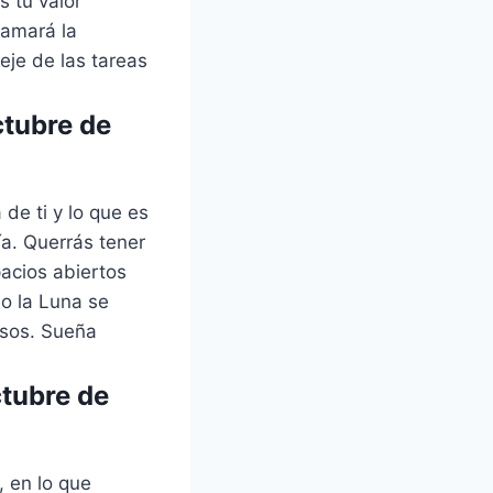
 tu valor
lamará la
eje de las tareas
ctubre de
de ti y lo que es
ía. Querrás tener
acios abiertos
o la Luna se
osos. Sueña
ctubre de
, en lo que