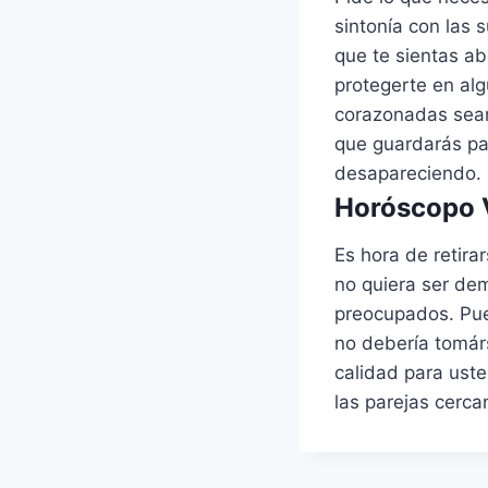
sintonía con las 
que te sientas ab
protegerte en al
corazonadas sean
que guardarás par
desapareciendo.
Horóscopo V
Es hora de retira
no quiera ser de
preocupados. Pued
no debería tomár
calidad para uste
las parejas cerca