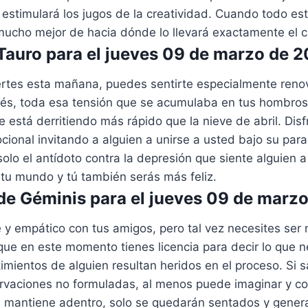
estimulará los jugos de la creatividad. Cuando todo es
mucho mejor de hacia dónde lo llevará exactamente el c
auro para el jueves 09 de marzo de 
rtes esta mañana, puedes sentirte especialmente ren
rés, toda esa tensión que se acumulaba en tus hombros
está derritiendo más rápido que la nieve de abril. Disfr
ional invitando a alguien a unirse a usted bajo su para
olo el antídoto contra la depresión que siente alguien a
 tu mundo y tú también serás más feliz.
e Géminis para el jueves 09 de marz
 y empático con tus amigos, pero tal vez necesites ser 
 que en este momento tienes licencia para decir lo que n
timientos de alguien resultan heridos en el proceso. Si s
rvaciones no formuladas, al menos puede imaginar y co
os mantiene adentro, solo se quedarán sentados y gene