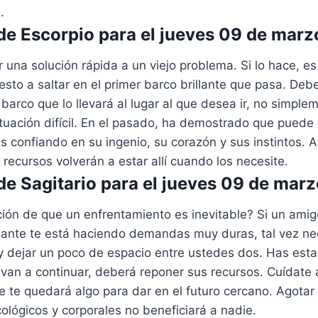
.
e Escorpio para el jueves 09 de mar
r una solución rápida a un viejo problema. Si lo hace, e
to a saltar en el primer barco brillante que pasa. Deb
 barco que lo llevará al lugar al que desea ir, no simple
tuación difícil. En el pasado, ha demostrado que puede 
s confiando en su ingenio, su corazón y sus instintos.
 recursos volverán a estar allí cuando los necesite.
e Sagitario para el jueves 09 de mar
ción de que un enfrentamiento es inevitable? Si un ami
amante te está haciendo demandas muy duras, tal vez ne
y y dejar un poco de espacio entre ustedes dos. Has es
 van a continuar, deberá reponer sus recursos. Cuídate
 te quedará algo para dar en el futuro cercano. Agotar
ológicos y corporales no beneficiará a nadie.