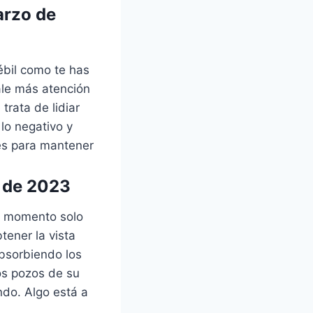
arzo de
ébil como te has
Dale más atención
rata de lidiar
lo negativo y
nes para mantener
o de 2023
te momento solo
tener la vista
absorbiendo los
os pozos de su
do. Algo está a