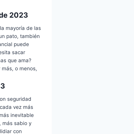
 de 2023
la mayoría de las
 un pato, también
ancial puede
esita sacar
onas que ama?
y más, o menos,
23
con seguridad
n cada vez más
más inevitable
, más sabio y
idiar con