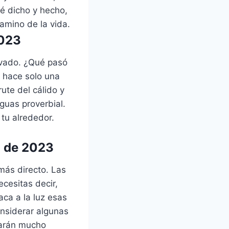
té dicho y hecho,
amino de la vida.
2023
ovado. ¿Qué pasó
 hace solo una
ute del cálido y
guas proverbial.
 tu alrededor.
o de 2023
más directo. Las
ecesitas decir,
aca a la luz esas
nsiderar algunas
rarán mucho