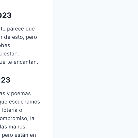
2023
nto parece que
r de esto, pero
ebes
olestan.
que te encantan.
023
cas y poemas
 que escuchamos
lotería o
compromiso, la
 las manos
 pero están en