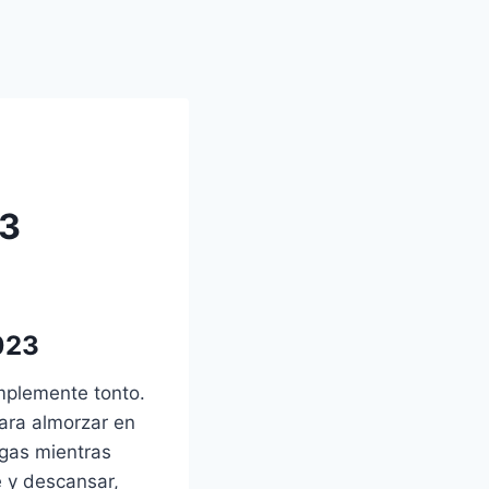
23
023
implemente tonto.
ara almorzar en
gas mientras
e y descansar,