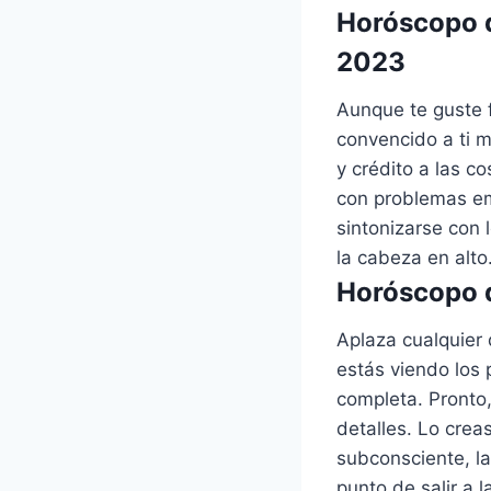
Horóscopo d
2023
Aunque te guste f
convencido a ti m
y crédito a las c
con problemas em
sintonizarse con 
la cabeza en alto
Horóscopo d
Aplaza cualquier 
estás viendo los 
completa. Pronto,
detalles. Lo crea
subconsciente, l
punto de salir a l