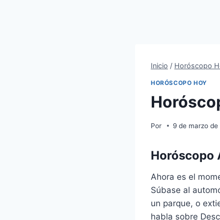
Inicio
/
Horóscopo H
HORÓSCOPO HOY
Horóscop
Por
9 de marzo de
Horóscopo A
Ahora es el mome
Súbase al automó
un parque, o ext
habla sobre Desca