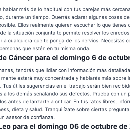
 hablar más de lo habitual con tus parejas más cercana
jo, durante un tiempo. Querrás aclarar algunas cosas d
 posible. Ellos realmente quieren escuchar lo que tienes 
 de la situación conjunta te permite resolver los enredos
ar a cualquiera que te ponga de los nervios. Necesitas 
 personas que estén en tu misma onda.
e Cáncer para el domingo 6 de octub
anas, tendrás que lidiar con información más detallada
Tu mente estará muy concentrada y hablarás más sobre l
l. Tus útiles sugerencias en el trabajo serán bien recibi
llos a los demás señalando sus defectos. Prueba con un
os antes de lanzarte a criticar. En tus ratos libres, inf
ness, dieta y salud. Tranquilízate sobre ciertas pregunt
un asesor de confianza.
eo para el domingo 06 de octubre de