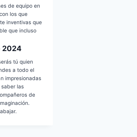
ones de equipo en
 con los que
te inventivas que
ble que incluso
e 2024
serás tú quien
ndes a todo el
án impresionadas
 saber las
 compañeros de
imaginación.
abajar.