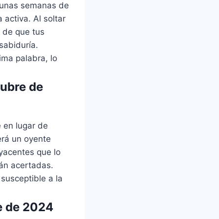
e unas semanas de
 activa. Al soltar
s de que tus
sabiduría.
ima palabra, lo
tubre de
 en lugar de
erá un oyente
yacentes que lo
rán acertadas.
susceptible a la
e de 2024