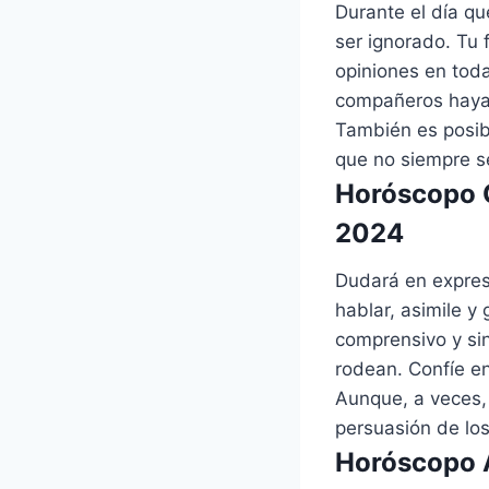
Durante el día q
ser ignorado. Tu 
opiniones en toda
compañeros hayan
También es posib
que no siempre se
Horóscopo C
2024
Dudará en expres
hablar, asimile 
comprensivo y sin
rodean. Confíe e
Aunque, a veces,
persuasión de lo
Horóscopo A