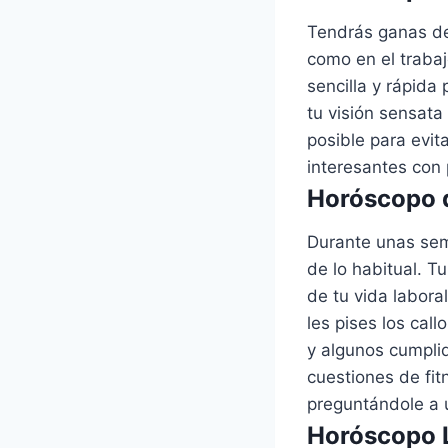
Tendrás ganas de
como en el traba
sencilla y rápida
tu visión sensata
posible para evit
interesantes con
Horóscopo d
Durante unas sem
de lo habitual. 
de tu vida labora
les pises los ca
y algunos cumplid
cuestiones de fit
preguntándole a 
Horóscopo L