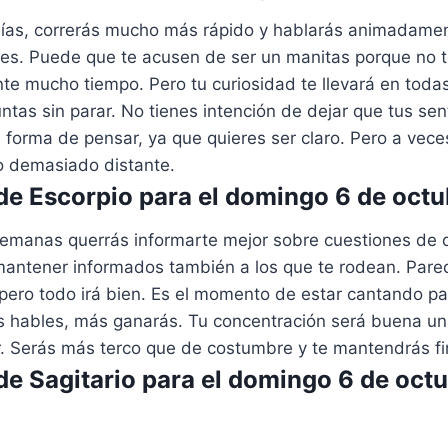
días, correrás mucho más rápido y hablarás animadamen
tes. Puede que te acusen de ser un manitas porque no t
nte mucho tiempo. Pero tu curiosidad te llevará en todas
ntas sin parar. No tienes intención de dejar que tus se
 forma de pensar, ya que quieres ser claro. Pero a veces
 o demasiado distante.
e Escorpio para el domingo 6 de oct
semanas querrás informarte mejor sobre cuestiones de d
antener informados también a los que te rodean. Par
 pero todo irá bien. Es el momento de estar cantando pa
 hables, más ganarás. Tu concentración será buena un
r. Serás más terco que de costumbre y te mantendrás fi
e Sagitario para el domingo 6 de octu