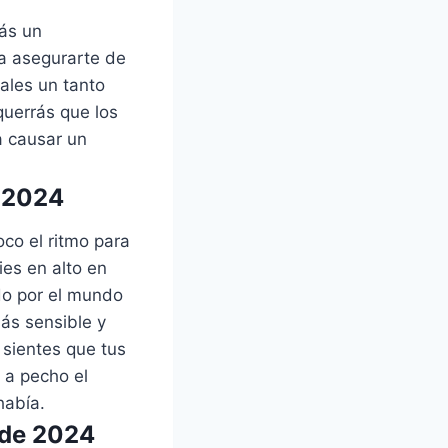
ás un
ra asegurarte de
ales un tanto
querrás que los
a causar un
e 2024
co el ritmo para
ies en alto en
ndo por el mundo
ás sensible y
 sientes que tus
 a pecho el
había.
 de 2024