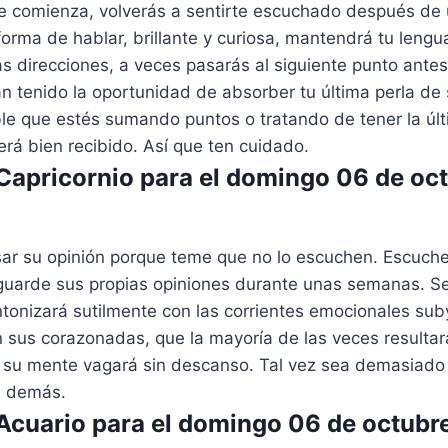
ue comienza, volverás a sentirte escuchado después d
forma de hablar, brillante y curiosa, mantendrá tu lengua
s direcciones, a veces pasarás al siguiente punto ante
 tenido la oportunidad de absorber tu última perla de 
le que estés sumando puntos o tratando de tener la últ
rá bien recibido. Así que ten cuidado.
apricornio para el domingo 06 de oc
ar su opinión porque teme que no lo escuchen. Escuche
y guarde sus propias opiniones durante unas semanas. S
tonizará sutilmente con las corrientes emocionales sub
n sus corazonadas, que la mayoría de las veces resulta
 su mente vagará sin descanso. Tal vez sea demasiado 
s demás.
cuario para el domingo 06 de octubr