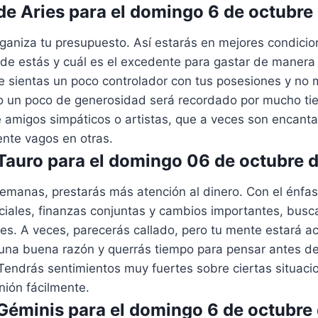
e Aries para el domingo 6 de octubre
rganiza tu presupuesto. Así estarás en mejores condici
e estás y cuál es el excedente para gastar de manera r
te sientas un poco controlador con tus posesiones y no
ro un poco de generosidad será recordado por mucho t
 amigos simpáticos o artistas, que a veces son encant
nte vagos en otras.
auro para el domingo 06 de octubre 
emanas, prestarás más atención al dinero. Con el énfas
ciales, finanzas conjuntas y cambios importantes, busc
s. A veces, parecerás callado, pero tu mente estará ac
una buena razón y querrás tiempo para pensar antes de 
Tendrás sentimientos muy fuertes sobre ciertas situaci
nión fácilmente.
éminis para el domingo 6 de octubre