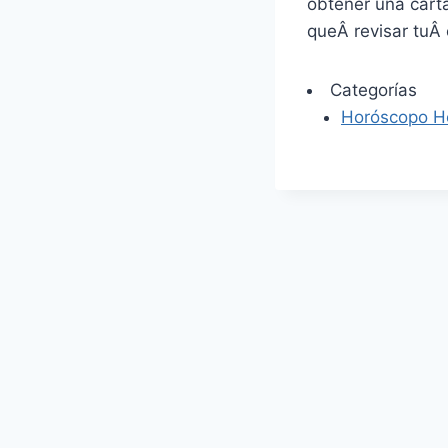
obtener una carta
queÂ revisar tuÂ 
Categorías
Horóscopo H
Navegación
de
entradas